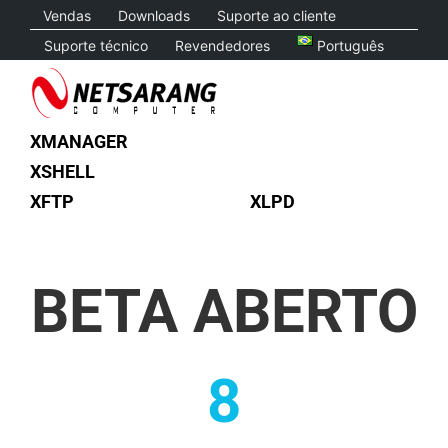
Skip
Vendas
Downloads
Suporte ao cliente
to
Suporte técnico
Revendedores
Português
content
XMANAGER
XSHELL
XFTP
XLPD
BETA ABERTO
8