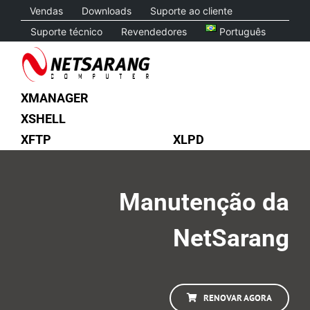
Skip
Vendas
Downloads
Suporte ao cliente
to
Suporte técnico
Revendedores
Português
content
XMANAGER
XSHELL
XFTP
XLPD
Manutenção da
NetSarang
RENOVAR AGORA