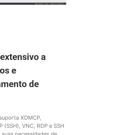
extensivo a
os e
amento de
suporta XDMCP,
 (SSH), VNC, RDP e SSH
s suas necessidades de