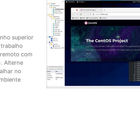
nho superior
 trabalho
r remoto com
. Alterne
alhar no
mbiente