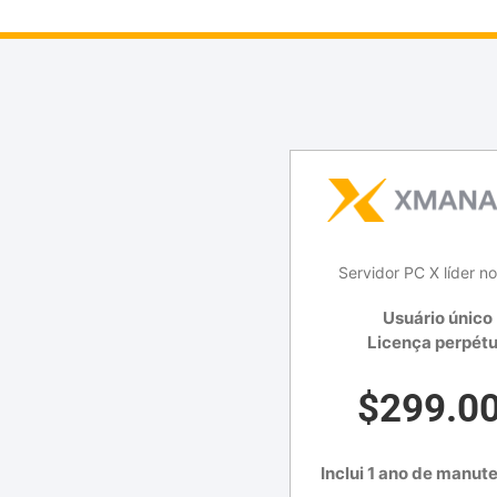
Servidor PC X líder no
Usuário único
Licença perpét
$299.0
Inclui 1 ano de manut