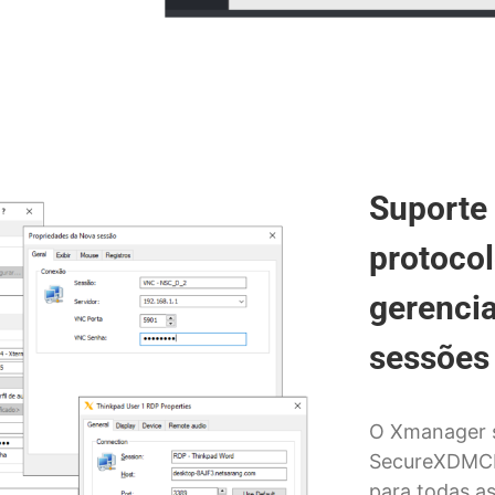
Suporte 
protocol
gerenci
sessões
O Xmanager 
SecureXDMCP
para todas a