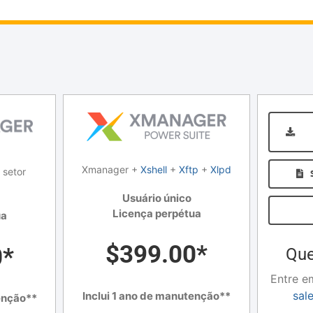
Xmanager +
Xshell
+
Xftp
+
Xlpd
 setor
Usuário único
Licença perpétua
ua
$399.00*
0*
Que
Entre e
sal
Inclui 1 ano de manutenção**
enção**