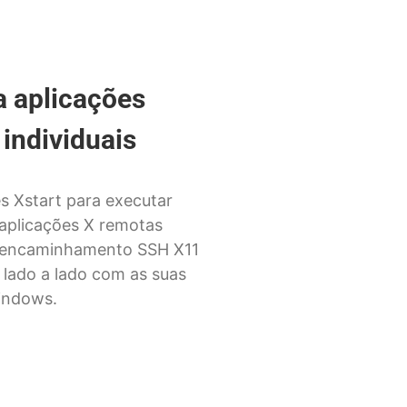
a aplicações
individuais
es Xstart para executar
aplicações X remotas
reencaminhamento SSH X11
 lado a lado com as suas
indows.