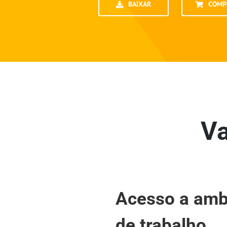
BAIXAR
COMP
V
Acesso a amb
de trabalho