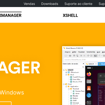
Vendas
Downloads
Suporte ao cliente
Sup
XMANAGER
XSHELL
o Windows