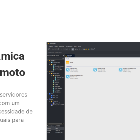
âmica
emoto
servidores
 com um
cessidade de
duais para