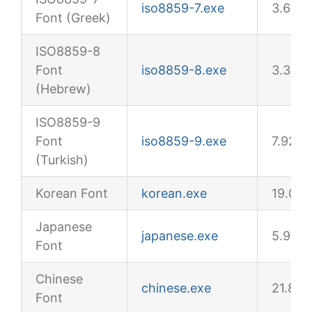
iso8859-7.exe
3.64M
Font (Greek)
ISO8859-8
Font
iso8859-8.exe
3.36M
(Hebrew)
ISO8859-9
Font
iso8859-9.exe
7.92M
(Turkish)
Korean Font
korean.exe
19.0M
Japanese
japanese.exe
5.97M
Font
Chinese
chinese.exe
21.8M
Font