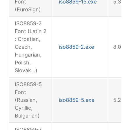
Font
iso8859-15.exe
5.36M
(EuroSign)
ISO8859-2
Font (Latin 2
: Croatian,
Czech,
iso8859-2.exe
8.07M
Hungarian,
Polish,
Slovak...)
ISO8859-5
Font
(Russian,
iso8859-5.exe
5.23M
Cyrillic,
Bulgarian)
ISO8859-7