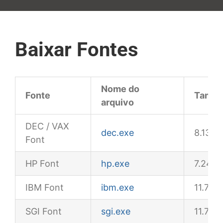
Baixar Fontes
Nome do
Fonte
Taman
arquivo
DEC / VAX
dec.exe
8.13M
Font
HP Font
hp.exe
7.24M
IBM Font
ibm.exe
11.7MB
SGI Font
sgi.exe
11.7MB