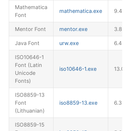
Mathematica
mathematica.exe
9.42M
Font
Mentor Font
mentor.exe
3.83M
Java Font
urw.exe
6.42M
ISO10646-1
Font (Latin
iso10646-1.exe
13.0M
Unicode
Fonts)
ISO8859-13
Font
iso8859-13.exe
6.33M
(Lithuanian)
ISO8859-15