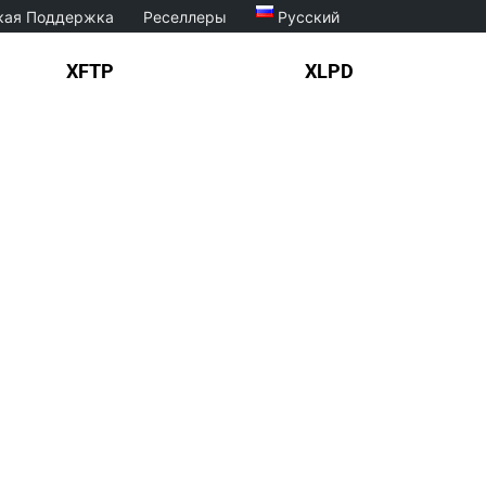
кая Поддержка
Реселлеры
Русский
XFTP
XLPD