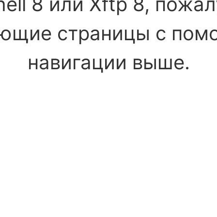
ell 8 или Xftp 8, пожа
ующие страницы с пом
навигации выше.