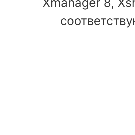
Xmanager 8, Xsh
соответств