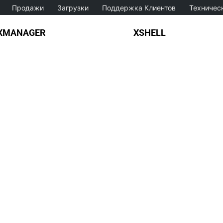
Продажи
Загрузки
Поддержка Клиентов
Техничес
XMANAGER
XSHELL